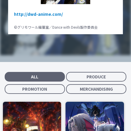
http://dwd-anime.com/
©グリモワール編纂室／Dance with Devils製作委員会
ALL
PRODUCE
PROMOTION
MERCHANDISING