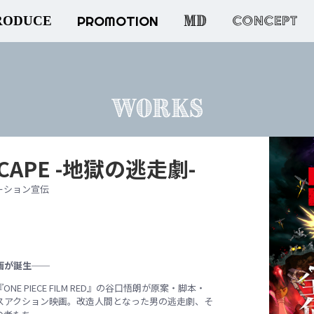
MD
PROMOTION
CONCEPT
RODUCE
WORKS
SCAPE -地獄の逃走劇-
ーション宣伝
画が誕生──
E PIECE FILM RED』の谷口悟朗が原案・脚本・
スアクション映画。改造人間となった男の逃走劇、そ