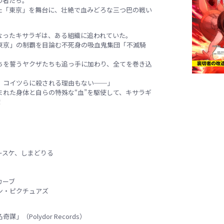
の者たち。
た「東京」を舞台に、壮絶で血みどろな三つ巴の戦い
なったキサラギは、ある組織に追われていた。
東京」の制覇を目論む不死身の吸血鬼集団「不滅騎
ちを誓うヤクザたちも追っ手に加わり、全てを巻き込
。
、コイツらに殺される理由もない──」
まれた身体と自らの特殊な“血”を駆使して、キサラギ
！
ースケ、しまどりる
カーブ
ン・ピクチュアズ
（Polydor Records）