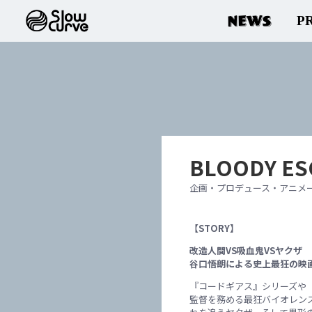
NEWS
P
BLOODY E
企画・プロデュース・アニメ
【STORY】
改造人間VS吸血鬼VSヤクザ
谷口悟朗による史上最狂の映
『コードギアス』シリーズや『ON
監督を務める最狂バイオレン