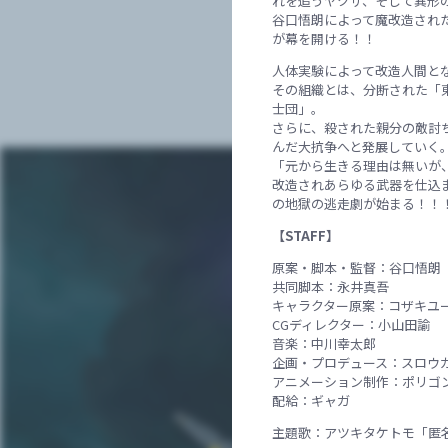
れを追うヤクザ、そして異形
谷口悟朗によって魔改造され
が幕を開ける！！
人体実験によって改造人間と
その組織とは、分断された「
士団」。
さらに、殺された親分の敵討
んだ大抗争へと発展していく
「元から生きる理由は無いが
改造されあらゆる武器を仕込
の地獄の逃走劇が始まる！！
【STAFF】
原案・脚本・監督：谷口悟朗
共同脚本：永井真吾
キャラクター原案：コザキユ
CGディレクター：小山田諭
音楽：中川幸太郎
企画・プロデュース：スロウ
アニメーション制作：ポリゴ
配給：ギャガ
主題歌：アツキタケトモ「匿名奇謀」