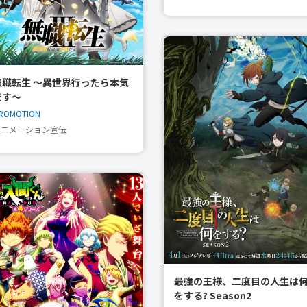
無職転生 〜異世界行ったら本気
だす〜
ROMOTION
アニメーション宣伝
最強の王様、二度目の人生は
をする? Season2