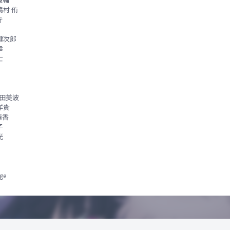
村 侑
行
健次郎
幸
士
田美波
洋貴
晴香
子
光
ge