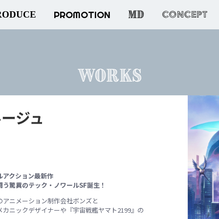
MD
PROMOTION
CONCEPT
RODUCE
WORKS
ルージュ
ルアクション最新作
闘う驚異のテック・ノワールSF誕生！
のアニメーション制作会社ボンズと
カニックデザイナーや『宇宙戦艦ヤマト2199』の