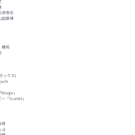
之
貴
石津泰志
山田章博
 義和
樹
ボックス)
chi
ouge」
Scarlet」
侑芽
もよ
駿輔