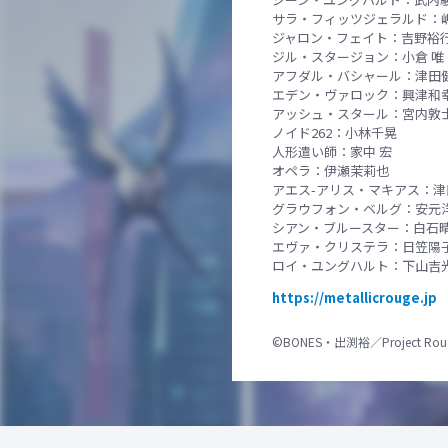
サラ・フィッツジェラルド：嶋
ジャロン・フェイト：吉野裕
ジル・スタージョン：小倉 唯
アフダル・バシャール：津田
エデン・ヴァロック：興津和
アッシュ・スタール：宮内敦
ノイド262：小林千晃
人形遣い師：家中 宏
オペラ：伊瀬茉莉也
アエス-アリス・マキアス：津
グラウフォン・ベルグ：安元
シアン・ブルースター：白石
エヴァ・クリステラ：日笠陽
ロイ・ユングハルト：下山吉
https://metallicrouge.jp
©BONES・出渕裕／Project Rou