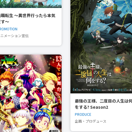
無職転生 〜異世界行ったら本気
だす〜
ROMOTION
アニメーション宣伝
最強の王様、二度目の人生は
をする? Season2
PRODUCE
企画・プロデュース