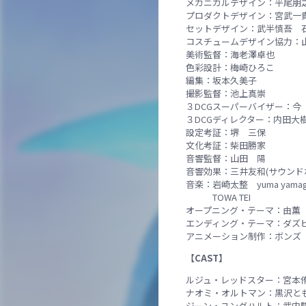
メカニカルデザイン：平尾朋
プロダクトデザイン：宮武一
セットデザイン：武半慎吾 
コスチュームデザイン協力：
美術監督：海老澤卓也
色彩設計：梅崎ひろこ
編集：坂本久美子
撮影監督：池上真崇
３DCGスーパーバイザー：今
３DCGディレクター：内田大
設定考証：堺 三保
文化考証：柴田勝家
音響監督：山田 陽
音響効果：三井友和(サウンド
音楽：岩崎太整 yuma yamagu
TOWA TEI
オープニング・テーマ：由薫「R
エンディング・テーマ：ダズビー「
アニメーション制作：ボンズ
【CAST】
ルジュ・レッドスター：宮本
ナオミ・オルトマン：黒沢と
ジーン・ユングハルト：武内