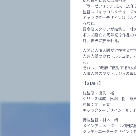
総監督を務めた出渕裕が
『ラーゼフォン』以来、19年
監督は『キャロル＆チューズ
キャラクターデザインは『カ
るなど、
最高峰スタッフが結集し、壮
ボンズ設立25周年記念作品の
月、世界に放たれる。
人間と人造人間が混在する世界―
人造人間の少女・ルジュは、
た。
それは、“政府に敵対する9人
人造人間の少女・ルジュの戦い
【STAFF】
総監修：出渕 裕
シリーズ構成：出渕 裕 根
監督：堀 元宣
キャラクターデザイン：川元
特技監督：村木 靖
メインアニメーター：柿田英
グラディエーターデザイン：