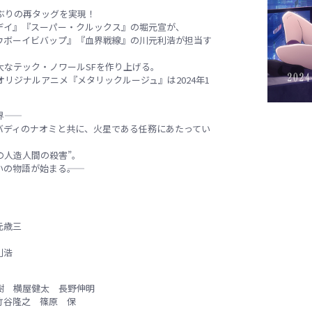
ぶりの再タッグを実現！
デイ』『スーパー・クルックス』の堀元宣が、
ウボーイビバップ』『血界戦線』の川元利浩が担当す
大なテック・ノワールSFを作り上げる。
オリジナルアニメ『メタリックルージュ』は2024年1
―
バディのナオミと共に、火星である任務にあたってい
の人造人間の殺害”。
の物語が始まる――。
元歳三
利浩
樹 横屋健太 長野伸明
竹谷隆之 篠原 保