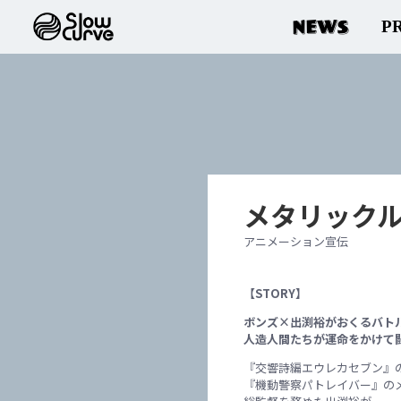
NEWS
P
メタリック
アニメーション宣伝
【STORY】
ボンズ×出渕裕がおくるバト
人造人間たちが運命をかけて
『交響詩編エウレカセブン』
『機動警察パトレイバー』のメ