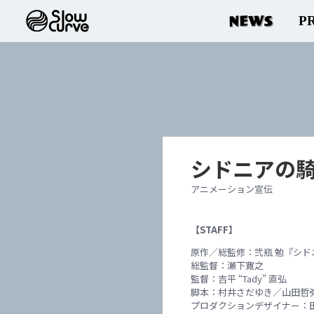
NEWS
P
シドニアの騎
アニメーション宣伝
【STAFF】
原作／総監修：弐瓶 勉『シド
総監督：瀬下寛之
監督：吉平 “Tady” 直弘
脚本：村井さだゆき／山田哲
プロダクションデザイナー：