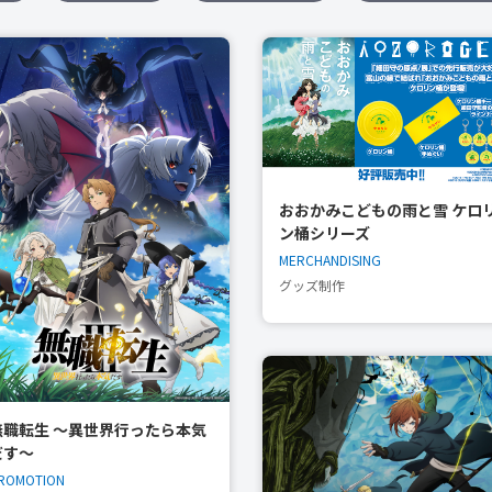
おおかみこどもの雨と雪 ケロ
ン桶シリーズ
MERCHANDISING
グッズ制作
無職転生 〜異世界行ったら本気
だす〜
ROMOTION