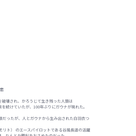
の恋
を破壊され、かろうじて生き残った人類は
を続けていたが、100年ぶりにガウナが現れた。
人類だったが、人とガウナから生み出された白羽衣つ
モリト） のエースパイロットである谷風長道の活躍
退。なんとか勝利をおさめたのだった。