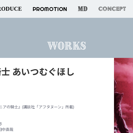
MD
PROMOTION
CONCEPT
RODUCE
WORKS
士 あいつむぐほし
ニアの騎士』(講談社「アフタヌーン」所載)
弥
田中直哉