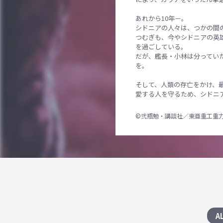
あれから10年－。
シドニアの人々は、つかの間
つむぎも、今やシドニアの英
を過ごしている。
だが、艦長・小林は分ってい
を。
そして、人類の存亡をかけ、
愛する人を守るため、シドニ
©弐瓶勉・講談社／東亜重工重
A