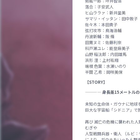
勢威一郎：坪井智浩
落合：子安武人
ヒ山ララァ：新井里美
サマリ・イッタン：田中敦子
佐々木：本田貴子
弦打攻市：鳥海浩輔
丹波新輔：阪 脩
田寛ヌミ：佐藤利奈
科戸瀬ユレ：能登麻美子
山野 稲汰郎：内田雄馬
浜形 浬：上村祐翔
端根 色葉：水瀬いのり
半間 乙希：岡咲美保
【STORY】
———— 身長差15メートル
未知の生命体・ガウナに地球
巨大な宇宙船「シドニア」で旅
再び 滅亡の危機に襲われた
むぎや
人型戦闘兵器・衛人 （ルビ：
により、ガウナをいったん撃