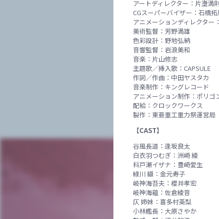
アートディレクター：片塰満
CGスーパーバイザー：石橋拓
アニメーションディレクター
美術監督：芳野満雄
色彩設計：野地弘納
音響監督：岩浪美和
音楽：片山修志
主題歌／挿入歌：CAPSULE
作詞／作曲：中田ヤスタカ
音楽制作：キングレコード
アニメーション制作：ポリゴ
配給：クロックワークス
製作：東亜重工重力祭運営局
【CAST】
谷風長道：逢坂良太
白衣羽つむぎ：洲崎 綾
科戸瀬イザナ：豊崎愛生
緑川 纈：金元寿子
岐神海苔夫：櫻井孝宏
岐神海蘊：佐倉綾音
仄 姉妹：喜多村英梨
小林艦長：大原さやか