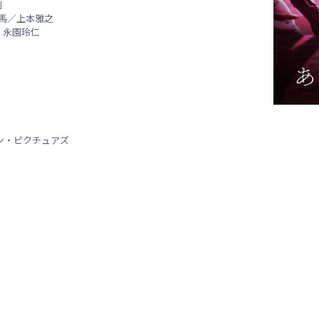
則
馬／上本雅之
：永園玲仁
ン・ピクチュアズ