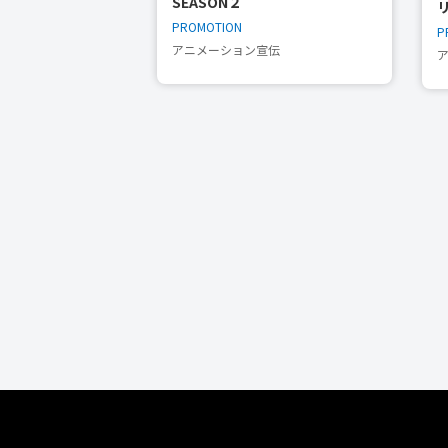
SEASON２
PROMOTION
P
アニメーション宣伝