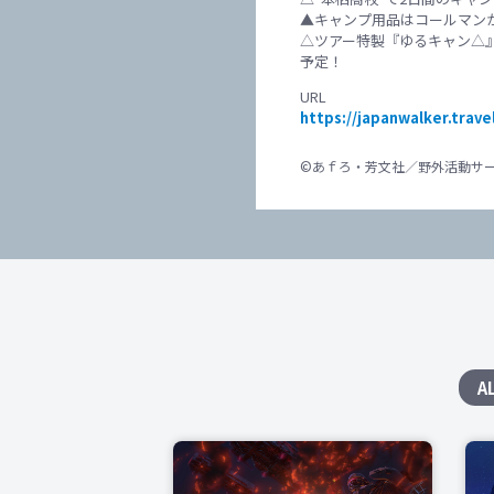
▲キャンプ用品はコールマン
△ツアー特製『ゆるキャン△
予定！
URL
https://japanwalker.travel
©あｆろ・芳文社／野外活動サ
A