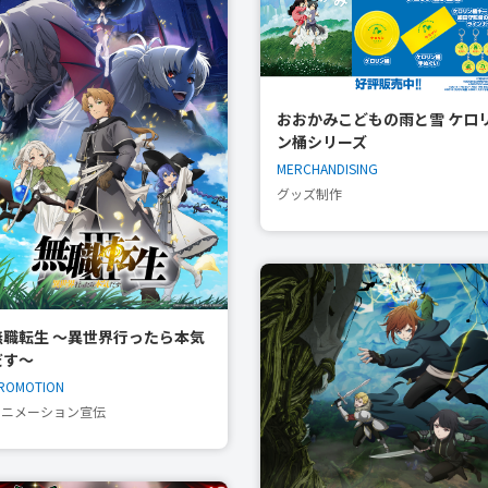
おおかみこどもの雨と雪 ケロ
ン桶シリーズ
MERCHANDISING
グッズ制作
無職転生 〜異世界行ったら本気
だす〜
ROMOTION
アニメーション宣伝