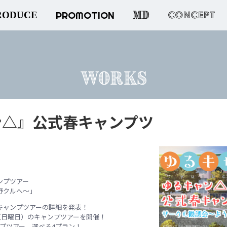
MD
PROMOTION
CONCEPT
RODUCE
WORKS
ン△』公式春キャンプツ
ンプツアー
野クルへ～」
キャンプツアーの詳細を発表！
日（日曜日）のキャンプツアーを開
催！
ンプツアー。選べる4プラン！