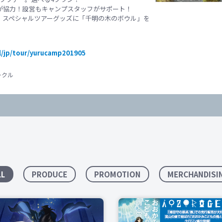
が協力！設営もキャンプスタッフがサ
ポート！
』スペシャルツアーグッズに「千明の
木のボウル」を
/jp/
tour/yurucamp201905
ークル
LL
PRODUCE
PROMOTION
MERCHANDISI